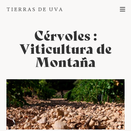
Ir
ex
TIERRAS DE UVA
directamente
al
contenido
Cérvoles :
Viticultura de
Montaña