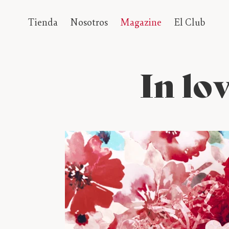
Ir
Tienda
Nosotros
Magazine
El Club
directamente
al
contenido
In lo