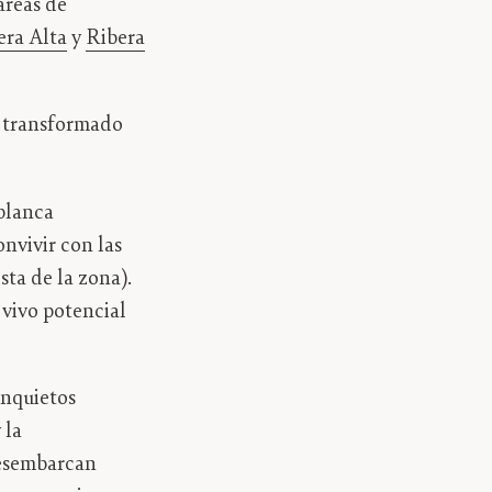
 áreas de
era Alta
y
Ribera
a transformado
blanca
nvivir con las
sta de la zona).
 vivo potencial
inquietos
 la
desembarcan