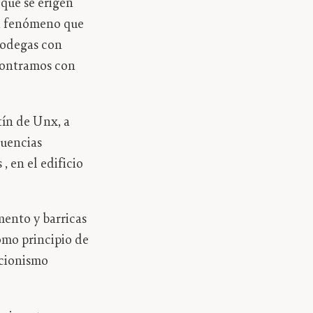
que se erigen
Un fenómeno que
bodegas con
ncontramos con
tín de Unx, a
luencias
, en el edificio
mento y barricas
como principio de
ncionismo