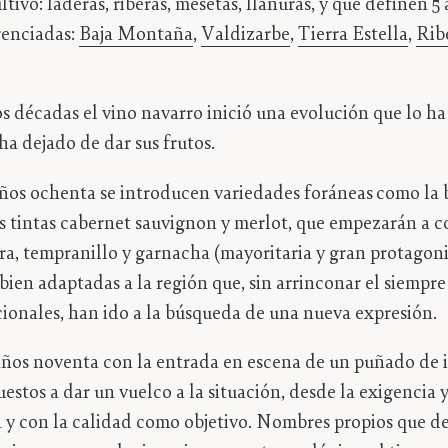
ltivo: laderas, riberas, mesetas, llanuras, y que definen 5
renciadas:
Baja Montaña
,
Valdizarbe
,
Tierra Estella
,
Rib
os décadas el vino navarro inició una evolución que lo h
ha dejado de dar sus frutos.
años ochenta se introducen variedades foráneas
como la 
s tintas cabernet sauvignon y merlot, que empezarán a co
ra, tempranillo y garnacha (mayoritaria y gran protagoni
ien adaptadas a la región que, sin arrinconar el siempre
icionales, han ido a la búsqueda de una nueva expresión.
años noventa con la entrada en escena de un puñado de 
stos a dar un vuelco a la situación, desde la exigencia y
 y con la calidad como objetivo. Nombres propios que 