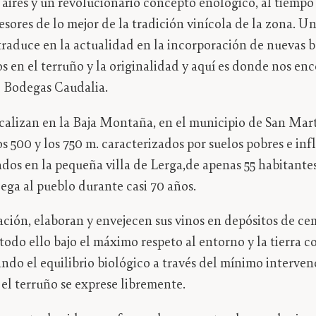
aires y un revolucionario concepto enológico, al tiempo 
sores de lo mejor de la tradición vinícola de la zona. 
 traduce en la actualidad en la incorporación de nuevas 
s en el terruño y la originalidad y aquí es donde nos e
e Bodegas Caudalia.
ocalizan en la Baja Montaña, en el municipio de San Mar
os 500 y los 750 m. caracterizados por suelos pobres e inf
dos en la pequeña villa de Lerga,de apenas 55 habitantes 
dega al pueblo durante casi 70 años.
tación, elaboran y envejecen sus vinos en depósitos de ce
todo ello bajo el máximo respeto al entorno y la tierra 
cando el equilibrio biológico a través del mínimo interve
el terruño se exprese libremente.