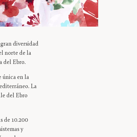
 gran diversidad
l norte de la
a del Ebro.
 única en la
mediterráneo. La
lle del Ebro
ás de 10.200
sistemas y