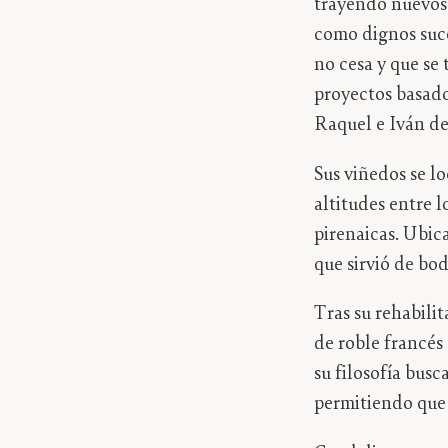
trayendo nuevos 
como dignos suce
no cesa y que se
proyectos basado
Raquel e Iván d
Sus viñedos se l
altitudes entre l
pirenaicas. Ubica
que sirvió de bo
Tras su rehabili
de roble francés 
su filosofía bus
permitiendo que 