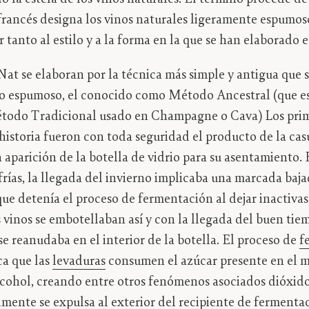
francés designa los vinos naturales ligeramente espumos
 tanto al estilo y a la forma en la que se han elaborado e
t se elaboran por la técnica más simple y antigua que 
no espumoso, el conocido como Método Ancestral (que e
étodo Tradicional usado en Champagne o Cava) Los prim
historia fueron con toda seguridad el producto de la cas
 aparición de la botella de vidrio para su asentamiento. 
frías, la llegada del invierno implicaba una marcada baj
ue detenía el proceso de fermentación al dejar inactivas 
 vinos se embotellaban así y con la llegada del buen tie
se reanudaba en el interior de la botella. El proceso de
f
ca que las
levaduras
consumen el azúcar presente en el m
lcohol, creando entre otros fenómenos asociados dióxid
lmente se expulsa al exterior del recipiente de fermentac