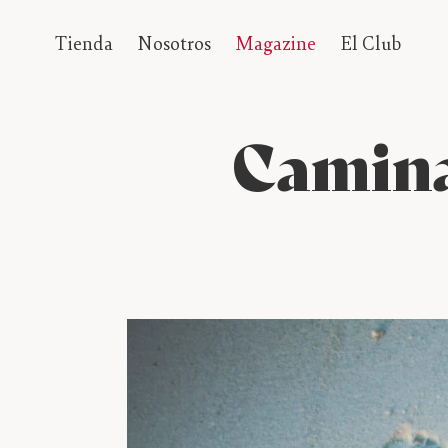
Ir
Tienda
Nosotros
Magazine
El Club
directamente
al
contenido
Camina