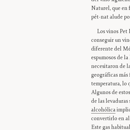
Naturel, que en 
pét-nat alude por
Los vinos Pet Na
conseguir un vi
diferente del M
espumosos de la 
necesitaron de la
geográficas más 
temperatura, lo q
Algunos de estos
de las levaduras 
alcohólica
impli
convertirlo en a
Este gas habitua