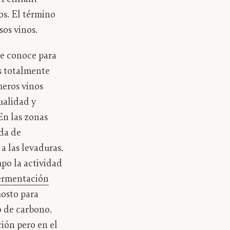
os. El término
sos vinos.
se conoce para
s totalmente
eros vinos
ualidad y
En las zonas
ada de
a las levaduras.
mpo la actividad
ermentación
osto para
o de carbono.
ión pero en el