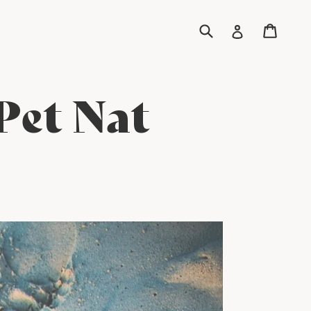
Buscar
Carri
Carri
Ingresar
Pet Nat