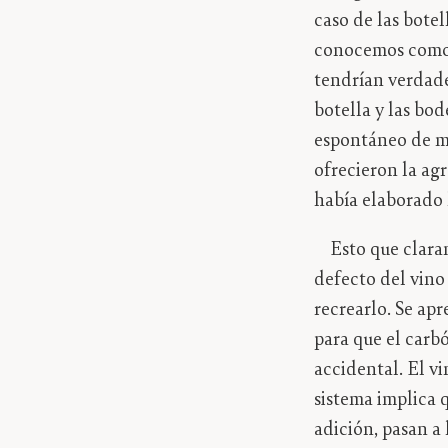
caso de las botel
conocemos como v
tendrían verdade
botella y las bo
espontáneo de mu
ofrecieron la agr
había elaborado 
Esto que claram
defecto del vino 
recrearlo. Se ap
para que el carbó
accidental. El v
sistema implica q
adición, pasan a 