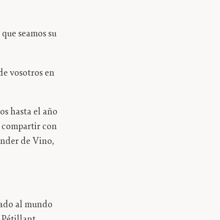
 que seamos su
de vosotros en
s hasta el año
o compartir con
ender de Vino,
egado al mundo
 Pétillant