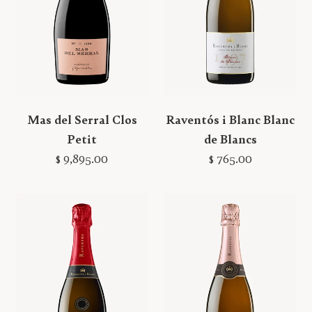
Mas del Serral Clos
Raventós i Blanc Blanc
Petit
de Blancs
Precio
Precio
$ 9,895.00
$ 765.00
habitual
habitual