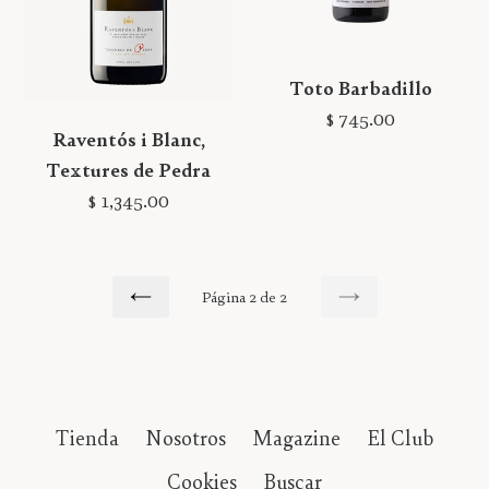
Toto Barbadillo
Precio
$ 745.00
Raventós i Blanc,
habitual
Textures de Pedra
Precio
$ 1,345.00
habitual
Página 2 de 2
ANTERIOR
SIGUIENTE
Tienda
Nosotros
Magazine
El Club
Cookies
Buscar