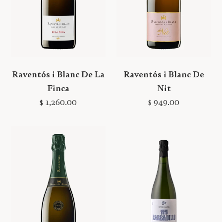
Raventós i Blanc De La
Raventós i Blanc De
Finca
Nit
Precio
Precio
$ 1,260.00
$ 949.00
habitual
habitual