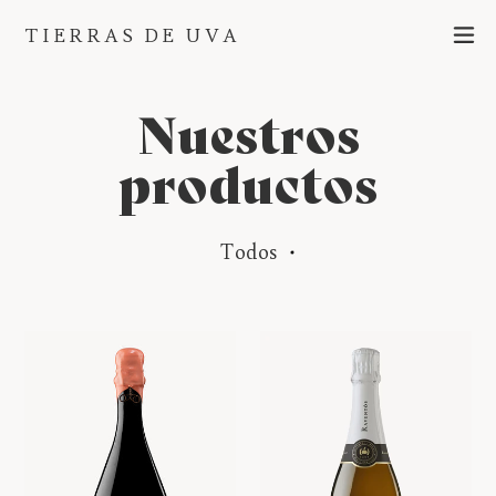
Ir
ex
TIERRAS DE UVA
directamente
al
contenido
Nuestros
productos
Todos