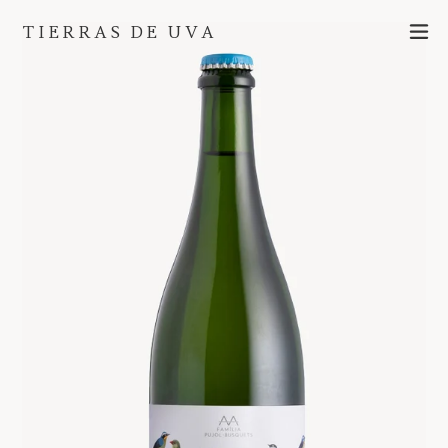
Ir
ex
TIERRAS DE UVA
directamente
al
contenido