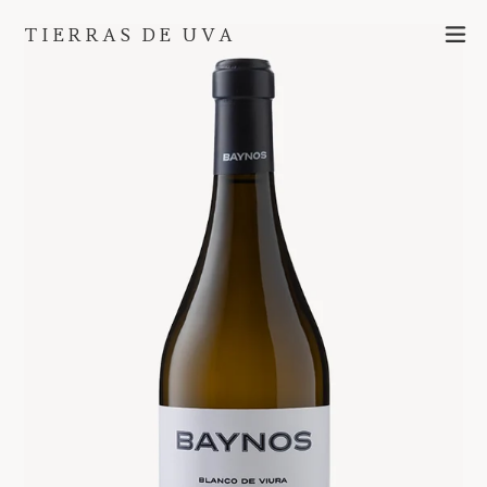
Ir
ex
TIERRAS DE UVA
directamente
al
contenido