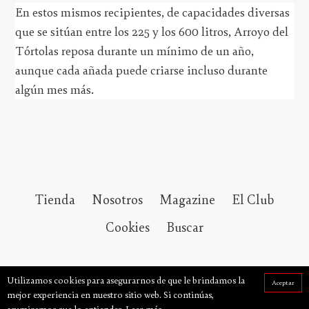
En estos mismos recipientes, de capacidades diversas
que se sitúan entre los 225 y los 600 litros, Arroyo del
Tórtolas reposa durante un mínimo de un año,
aunque cada añada puede criarse incluso durante
algún mes más.
Tienda
Nosotros
Magazine
El Club
Cookies
Buscar
© 2026,
Tierras de uva
Utilizamos cookies para asegurarnos de que le brindamos la
Aceptar
mejor experiencia en nuestro sitio web. Si continúas,