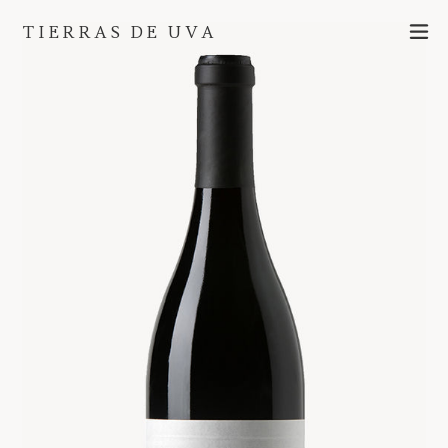
Ir
ex
TIERRAS DE UVA
directamente
al
contenido