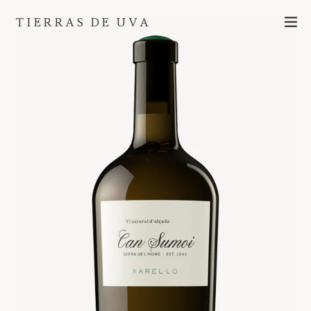
Ir
ex
TIERRAS DE UVA
directamente
al
contenido