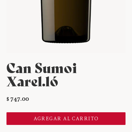
Can Sumoi
Xarel.ló
Precio
$ 747.00
habitual
AGREGAR AL CARRITO