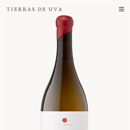
Ir
ex
TIERRAS DE UVA
directamente
al
contenido