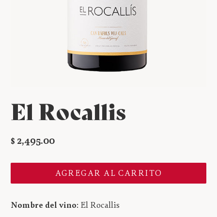
El Rocallis
Precio
$ 2,495.00
habitual
AGREGAR AL CARRITO
Nombre del vino
: El Rocallis